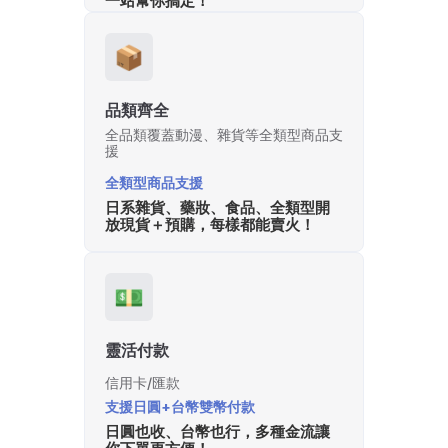
一站幫你搞定！
📦
品類齊全
全品類覆蓋動漫、雜貨等全類型商品支
援
全類型商品支援
日系雜貨、藥妝、食品、全類型開
放現貨＋預購，每樣都能賣火！
💵
靈活付款
信用卡/匯款
支援日圓+台幣雙幣付款
日圓也收、台幣也行，多種金流讓