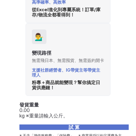
高準確率、高效率
從Excel進化到專屬系統！訂單/庫
存/物流全都看得到！
💁‍♂️
變現路徑
無需飛日本、無需囤貨、無需簽約開卡
支援社群經營者、IG帶貨主等帶貨主
理人
粉專＋商品就能變現？幫你搞定日
貨供應鏈！
發貨重量
kg ※重量請輸入公斤。
試 算
※ 不含「增值服務費」「保險費」。 ※ 商業用戶以約定運費為主。